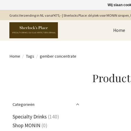
Wij slaan coo
Gratis Verzending in NL vanaf €75,- | Sherlocks Place: dé plek voor MONIN siropen, b
Home
Home
/
Tags
/
gember concentrate
Product
Categorieën
Specialty Drinks
(140)
Shop MONIN
(0)