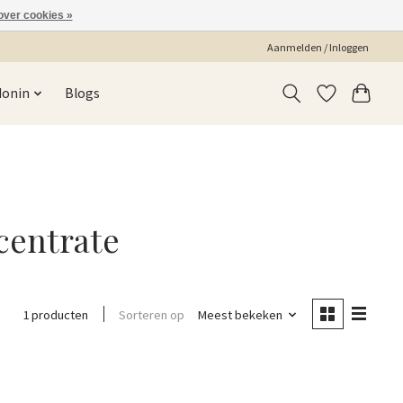
over cookies »
Aanmelden / Inloggen
Monin
Blogs
centrate
Sorteren op
Meest bekeken
1 producten