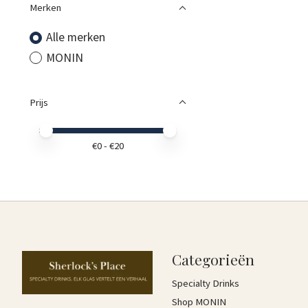
Merken
Alle merken
MONIN
Prijs
Minimale prijswaarde
Price maximum value
€
0
- €
20
Categorieën
Specialty Drinks
Shop MONIN