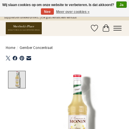
Wij slaan cookies op om onze website te verbeteren. Is dat akkoord?
Ja
Nee
Meer over cookies »
Gratis Verzending in NL vanaf €75,- | Sherlocks Place: dé plek voor MONIN siropen, bar
supplies en unieke drinks. | Elk glas vertelt een verhaal
Verlanglijst
Winkelwag
Home
/
Gember Concentraat
Product image slideshow Items