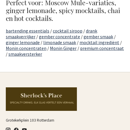
Perfect voor: Moscow Mule-variaties,
ginger lemonade, spicy mocktails, chai
en hot cocktails.
bartending essentials
/
cocktail siroop
/
drank
smaakverrijker
/
gember concentrate
/
gember smaak
/
ginger lemonade
/
limonade smaak
/
mocktail ingrediënt
/
Monin concentraten
/
Monin Ginger
/
premium concentraat
/
smaakversterker
Grotekerkplein 103 Rotterdam