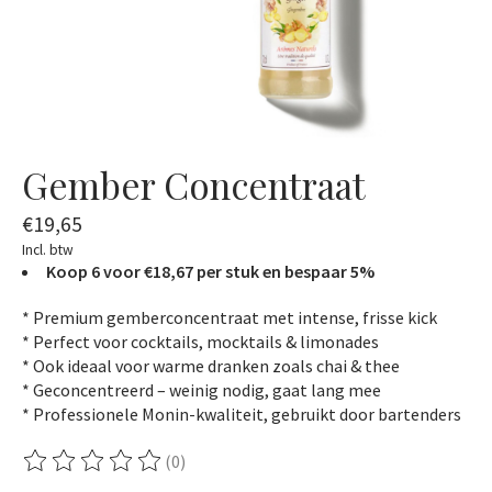
Gember Concentraat
€19,65
Incl. btw
Koop 6 voor €18,67 per stuk en bespaar 5%
* Premium gemberconcentraat met intense, frisse kick
* Perfect voor cocktails, mocktails & limonades
* Ook ideaal voor warme dranken zoals chai & thee
* Geconcentreerd – weinig nodig, gaat lang mee
* Professionele Monin-kwaliteit, gebruikt door bartenders
(0)
De beoordeling van dit product is
0
van de 5