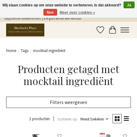
Wij slaan cookies op om onze website te verbeteren. Is dat akkoord?
Ja
Nee
Meer over cookies »
Gratis Verzending in NL vanaf €75,- | Sherlocks Place: dé plek voor MONIN siropen, bar
supplies en unieke drinks. | Elk glas vertelt een verhaal
Verlanglijst
Winkelwag
Home
/
Tags
/
mocktail ingrediënt
Producten getagd met
mocktail ingrediënt
Filters weergeven
2 producten
Sorteren op
Meest bekeken