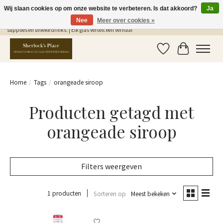
Wij slaan cookies op om onze website te verbeteren. Is dat akkoord?
Ja
Nee
Meer over cookies »
Gratis Verzending in NL vanaf €75,- | Sherlocks Place: dé plek voor MONIN siropen, bar
supplies en unieke drinks. | Elk glas vertelt een verhaal
Verlanglijst
Winkelwag
Home
/
Tags
/
orangeade siroop
Producten getagd met
orangeade siroop
Filters weergeven
1 producten
Sorteren op
Meest bekeken