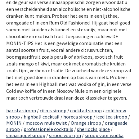
en de geur van verse sinaasappelschil zorgen ervoor dat u
een verscheidenheid aan alcoholische en niet-alcoholische
dranken kunt maken. Probeer het eens in een ijsthee,
orangeade of in een Rum Old Fashioned. Hij gaat heel goed
samen met kruiden als kaneel en steranijs, maar ook met
chocolade en exotisch fruit. toepassingen cold ew DE
MONIN-TIPS Het is een geweldige combinatie met een
aantal soorten fruit, vooral andere citrusvruchten,
boomgaardfruit zoals perzik of abrikoos, exotisch fruit
zoals mango of kiwi, maar ook met aromatische kruiden
zoals tijm, verbena of salie. De zuurheid van deze siroop zal
het niet goed doen in dranken op basis van melk. Probeer
het eens in een Highball met wat wodka of gin, in een verse
Cold ew-koffie of in een Moscow Mule om een ​​originele
maar toch vertrouwde draai aan deze klassieker te geven.
barista siroop
/
citrus siroop
/
cocktail siroop
/
cold brew
siroop
/
highball cocktail
/
horeca siroop
/
iced tea siroop
/
MONIN
/
moscow mule twist
/
Orange siroop
/
orangeade
siroop
/
professionele cocktails
/
sherlocks place
/
sinaasappelsiroop
/
siroop voor gin
/
siroop voor wodka