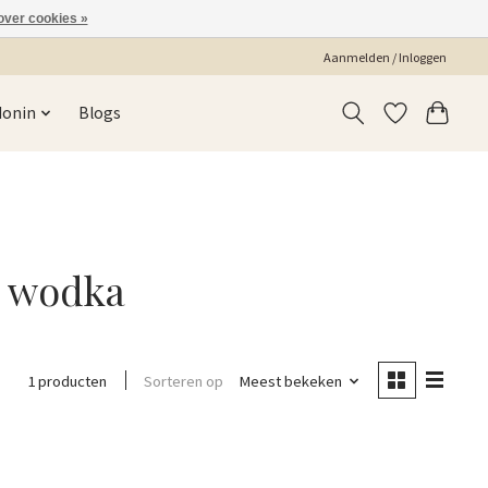
over cookies »
Aanmelden / Inloggen
Monin
Blogs
r wodka
Sorteren op
Meest bekeken
1 producten