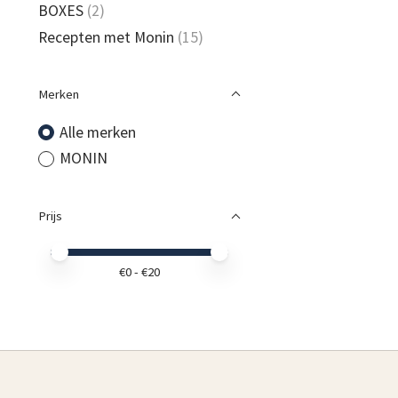
BOXES
(2)
Recepten met Monin
(15)
Merken
Alle merken
MONIN
Prijs
Minimale prijswaarde
Price maximum value
€
0
- €
20