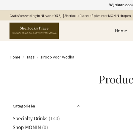
Wij slaan coo
Gratis Verzending in NL vanaf €75,- | Sherlocks Place: dé plek voor MONIN siropen, b
Home
Home
/
Tags
/
siroop voor wodka
Produc
Categorieën
Specialty Drinks
(140)
Shop MONIN
(0)