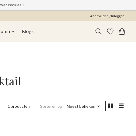
over cookies »
Aanmelden / Inloggen
Monin
Blogs
ktail
Sorteren op
Meest bekeken
1 producten