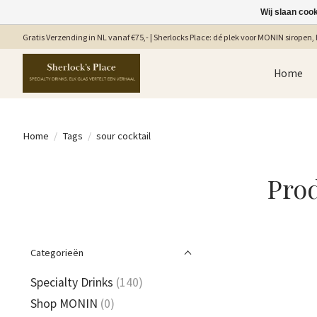
Wij slaan coo
Gratis Verzending in NL vanaf €75,- | Sherlocks Place: dé plek voor MONIN siropen, b
Home
Home
/
Tags
/
sour cocktail
Prod
Categorieën
Specialty Drinks
(140)
Shop MONIN
(0)