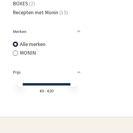
BOXES
(2)
Recepten met Monin
(15)
Merken
Alle merken
MONIN
Prijs
Minimale prijswaarde
Price maximum value
€
0
- €
20