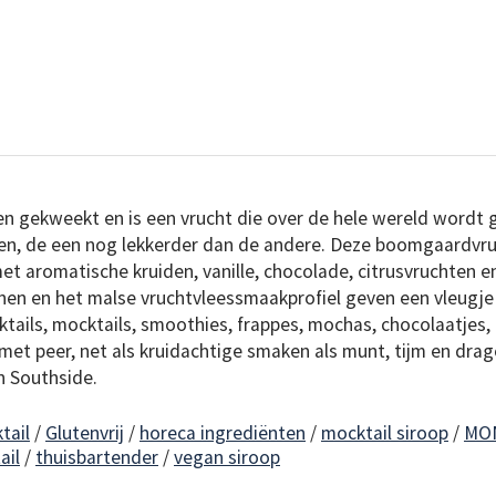
en gekweekt en is een vrucht die over de hele wereld wordt
ten, de een nog lekkerder dan de andere. Deze boomgaardvr
et aromatische kruiden, vanille, chocolade, citrusvruchten 
onen en het malse vruchtvleessmaakprofiel geven een vleugje
ktails, mocktails, smoothies, frappes, mochas, chocolaatjes
met peer, net als kruidachtige smaken als munt, tijm en drag
en Southside.
tail
/
Glutenvrij
/
horeca ingrediënten
/
mocktail siroop
/
MO
ail
/
thuisbartender
/
vegan siroop