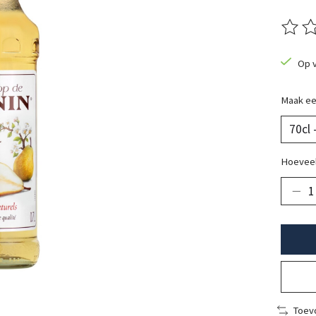
De beo
Op 
Maak ee
Hoeveel
Toevo