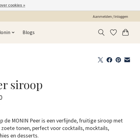
over cookies »
Aanmelden / Inloggen
Monin
Blogs
er siroop
0
w
op de MONIN Peer is een verfijnde, fruitige siroop met
 zoete tonen, perfect voor cocktails, mocktails,
ies en desserts.