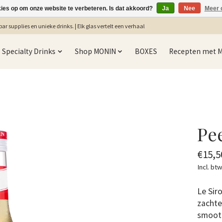
kies op om onze website te verbeteren. Is dat akkoord?
Ja
Nee
Meer 
ar supplies en unieke drinks. | Elk glas vertelt een verhaal
Specialty Drinks
Shop MONIN
BOXES
Recepten met 
Pe
€15,5
Incl. bt
Le Sir
zachte
smooth