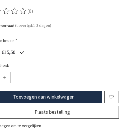
(0)
ordeling van dit product is
0
van de 5
voorraad
(Levertijd:1-3 dagen)
n keuze:
*
heid:
Toevoegen aan winkelwagen
Plaats bestelling
egen om te vergelijken