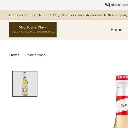
Wij slaan coo
Gratis Verzending in NL vanaf €75,- | Sherlocks Place: dé plek voor MONIN siropen, b
Home
Home
/
Peer siroop
Product image slideshow Items