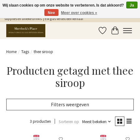
Wij slaan cookies op om onze website te verbeteren. Is dat akkoord?
Ja
Nee
Meer over cookies »
Gratis Verzending in NL vanaf €75,- | Sherlocks Place: dé plek voor MONIN siropen, bar
supplies en unieke drinks. | Elk glas vertelt een verhaal
Verlanglijst
Winkelwag
Home
/
Tags
/
thee siroop
Producten getagd met thee
siroop
Filters weergeven
3 producten
Sorteren op
Meest bekeken