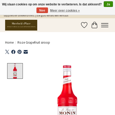
Wij slaan cookies op om onze website te verbeteren. Is dat akkoord?
Ja
Nee
Meer over cookies »
Gratis Verzending in NL vanaf €75,- | Sherlocks Place: dé plek voor MONIN siropen, bar
supplies en unieke drinks. | Elk glas vertelt een verhaal
Verlanglijst
Winkelwag
Home
/
Roze Grapefruit siroop
Product image slideshow Items