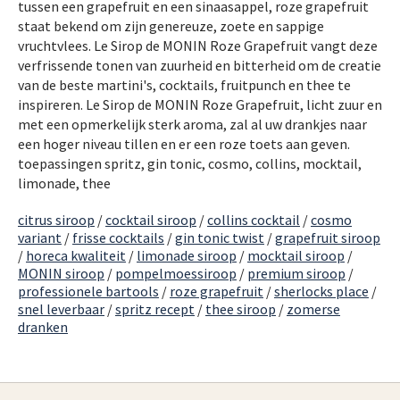
tussen een grapefruit en een sinaasappel, roze grapefruit
staat bekend om zijn genereuze, zoete en sappige
vruchtvlees. Le Sirop de MONIN Roze Grapefruit vangt deze
verfrissende tonen van zuurheid en bitterheid om de creatie
van de beste martini's, cocktails, fruitpunch en thee te
inspireren. Le Sirop de MONIN Roze Grapefruit, licht zuur en
met een opmerkelijk sterk aroma, zal al uw drankjes naar
een hoger niveau tillen en er een roze toets aan geven.
toepassingen spritz, gin tonic, cosmo, collins, mocktail,
limonade, thee
citrus siroop
/
cocktail siroop
/
collins cocktail
/
cosmo
variant
/
frisse cocktails
/
gin tonic twist
/
grapefruit siroop
/
horeca kwaliteit
/
limonade siroop
/
mocktail siroop
/
MONIN siroop
/
pompelmoessiroop
/
premium siroop
/
professionele bartools
/
roze grapefruit
/
sherlocks place
/
snel leverbaar
/
spritz recept
/
thee siroop
/
zomerse
dranken