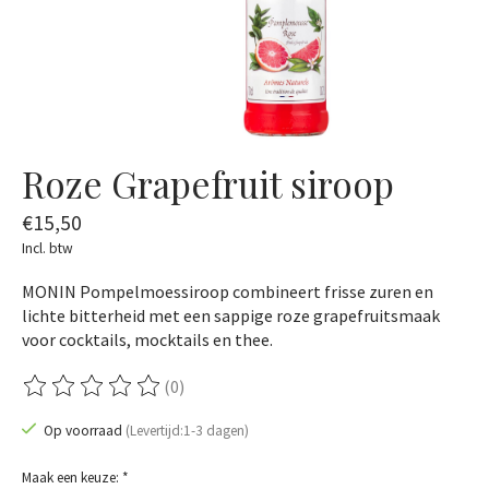
Roze Grapefruit siroop
€15,50
Incl. btw
MONIN Pompelmoessiroop combineert frisse zuren en
lichte bitterheid met een sappige roze grapefruit­smaak
voor cocktails, mocktails en thee.
(0)
De beoordeling van dit product is
0
van de 5
Op voorraad
(Levertijd:1-3 dagen)
Maak een keuze:
*