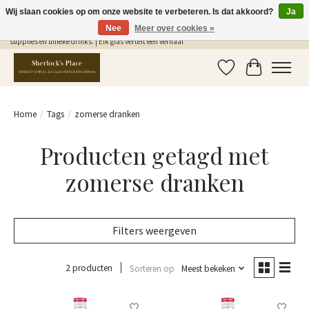
Wij slaan cookies op om onze website te verbeteren. Is dat akkoord?
Ja
Nee
Meer over cookies »
Gratis Verzending in NL vanaf €75,- | Sherlocks Place: dé plek voor MONIN siropen, bar
supplies en unieke drinks. | Elk glas vertelt een verhaal
Verlanglijst
Winkelwag
Home
/
Tags
/
zomerse dranken
Producten getagd met
zomerse dranken
Filters weergeven
2 producten
Sorteren op
Meest bekeken