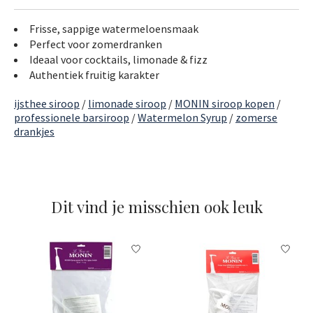
Frisse, sappige watermeloensmaak
Perfect voor zomerdranken
Ideaal voor cocktails, limonade & fizz
Authentiek fruitig karakter
ijsthee siroop
/
limonade siroop
/
MONIN siroop kopen
/
professionele barsiroop
/
Watermelon Syrup
/
zomerse
drankjes
Dit vind je misschien ook leuk
Items van productcarrousel