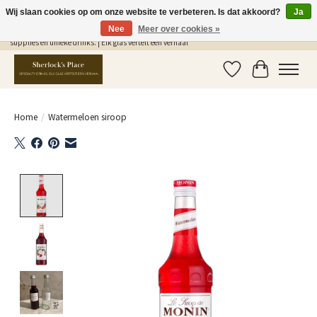
Wij slaan cookies op om onze website te verbeteren. Is dat akkoord?
Ja
Nee
Meer over cookies »
Gratis Verzending in NL vanaf €75,- | Sherlocks Place: dé plek voor MONIN siropen, bar
supplies en unieke drinks. | Elk glas vertelt een verhaal
Verlanglijst
Winkelwag
Home
/
Watermeloen siroop
Product image slideshow Items