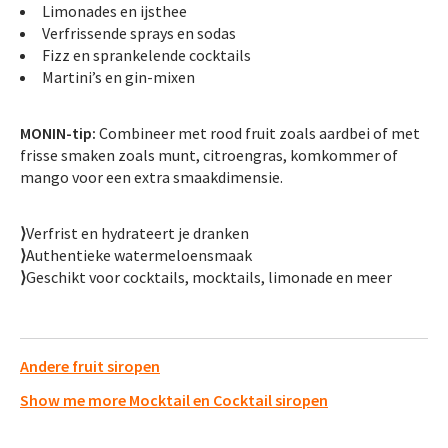
Limonades en ijsthee
Verfrissende sprays en sodas
Fizz en sprankelende cocktails
Martini’s en gin-mixen
MONIN-tip:
Combineer met rood fruit zoals aardbei of met
frisse smaken zoals munt, citroengras, komkommer of
mango voor een extra smaakdimensie.
⟩
Verfrist en hydrateert je dranken
⟩
Authentieke watermeloensmaak
⟩
Geschikt voor cocktails, mocktails, limonade en meer
Andere fruit siropen
Show me more Mocktail en Cocktail siropen