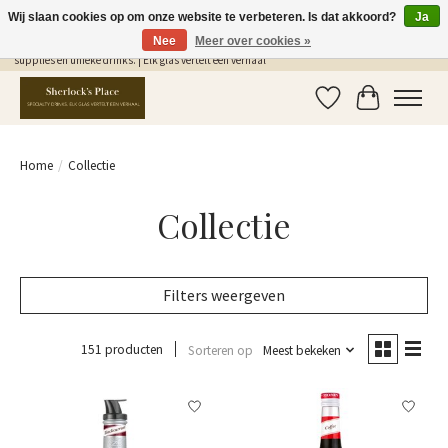
Wij slaan cookies op om onze website te verbeteren. Is dat akkoord?
Ja
Nee
Meer over cookies »
Gratis Verzending in NL vanaf €75,- | Sherlocks Place: dé plek voor MONIN siropen, bar
supplies en unieke drinks. | Elk glas vertelt een verhaal
Verlanglijst
Winkelwag
Home
/
Collectie
Collectie
Filters weergeven
151 producten
Sorteren op
Meest bekeken