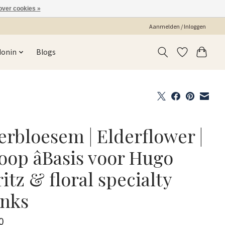
over cookies »
Aanmelden / Inloggen
Monin
Blogs
erbloesem | Elderflower |
roop âBasis voor Hugo
itz & floral specialty
inks
0