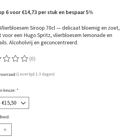
w
p 6 voor €14,73 per stuk en bespaar 5%
Vlierbloesem Siroop 70cl — delicaat bloemig en zoet,
t voor een Hugo Spritz, vlierbloesem lemonade en
ils. Alcoholvrij en geconcentreerd.
(0)
ordeling van dit product is
0
van de 5
voorraad
(Levertijd:1-3 dagen)
n keuze:
*
heid: