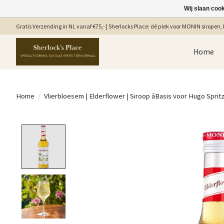
Wij slaan coo
Gratis Verzending in NL vanaf €75,- | Sherlocks Place: dé plek voor MONIN siropen, b
Home
Home
/
Vlierbloesem | Elderflower | Siroop âBasis voor Hugo Spritz 
Product image slideshow Items