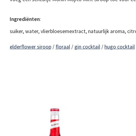
Ingrediënten
:
suiker, water, vlierbloesemextract, natuurlijk aroma, cit
elderflower siroop
/
floraal
/
gin cocktail
/
hugo cocktail
Items van productcarrousel