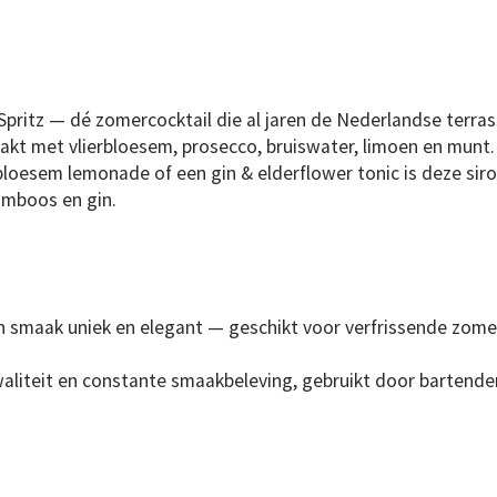
pritz — dé zomercocktail die al jaren de Nederlandse terras
maakt met vlierbloesem, prosecco, bruiswater, limoen en munt.
bloesem lemonade of een gin & elderflower tonic is deze sir
amboos en gin.
 smaak uniek en elegant — geschikt voor verfrissende zomerd
aliteit en constante smaakbeleving, gebruikt door bartende