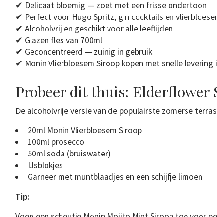
✔ Delicaat bloemig — zoet met een frisse ondertoon
✔ Perfect voor Hugo Spritz, gin cocktails en vlierbloe
✔ Alcoholvrij en geschikt voor alle leeftijden
✔ Glazen fles van 700ml
✔ Geconcentreerd — zuinig in gebruik
✔ Monin Vlierbloesem Siroop kopen met snelle levering 
Probeer dit thuis: Elderflower 
De alcoholvrije versie van de populairste zomerse terras
20ml Monin Vlierbloesem Siroop
100ml prosecco
50ml soda (bruiswater)
IJsblokjes
Garneer met muntblaadjes en een schijfje limoen
Tip:
Voeg een scheutje Monin Mojito Mint Siroop toe voor ee