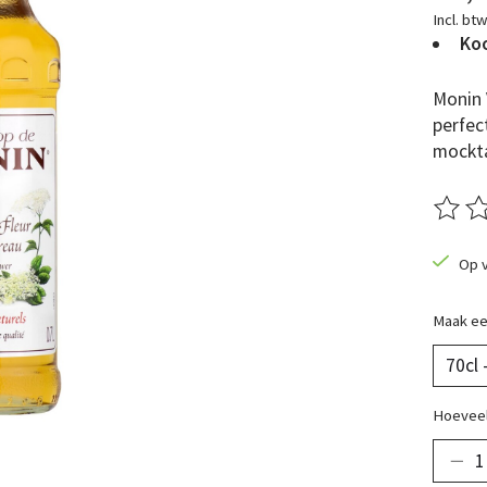
Incl. bt
Koo
Monin 
perfec
mockta
De beo
Op 
Maak ee
Hoeveel