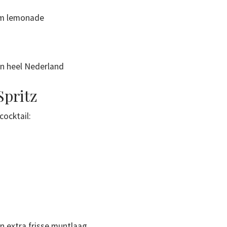
sem lemonade
in heel Nederland
Spritz
cocktail:
n extra frisse muntlaag.