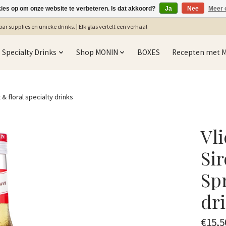
kies op om onze website te verbeteren. Is dat akkoord?
Ja
Nee
Meer 
ar supplies en unieke drinks. | Elk glas vertelt een verhaal
Specialty Drinks
Shop MONIN
BOXES
Recepten met 
& floral specialty drinks
Vli
Si
Spr
dr
€15,5