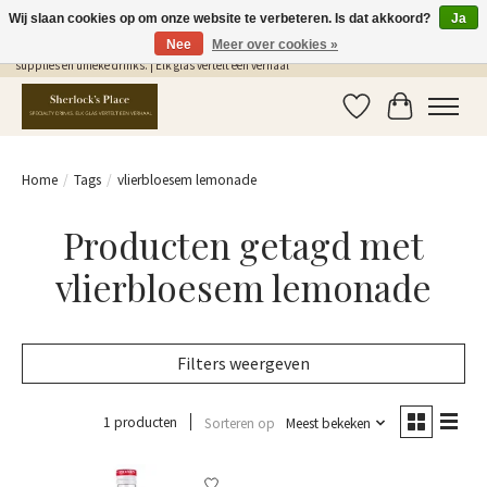
Wij slaan cookies op om onze website te verbeteren. Is dat akkoord?
Ja
Nee
Meer over cookies »
Gratis Verzending in NL vanaf €75,- | Sherlocks Place: dé plek voor MONIN siropen, bar
supplies en unieke drinks. | Elk glas vertelt een verhaal
Verlanglijst
Winkelwag
Home
/
Tags
/
vlierbloesem lemonade
Producten getagd met
vlierbloesem lemonade
Filters weergeven
1 producten
Sorteren op
Meest bekeken