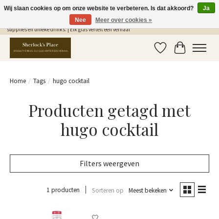
Wij slaan cookies op om onze website te verbeteren. Is dat akkoord?
Ja
Nee
Meer over cookies »
Gratis Verzending in NL vanaf €75,- | Sherlocks Place: dé plek voor MONIN siropen, bar
supplies en unieke drinks. | Elk glas vertelt een verhaal
Verlanglijst
Winkelwag
Home
/
Tags
/
hugo cocktail
Producten getagd met
hugo cocktail
Filters weergeven
1 producten
Sorteren op
Meest bekeken