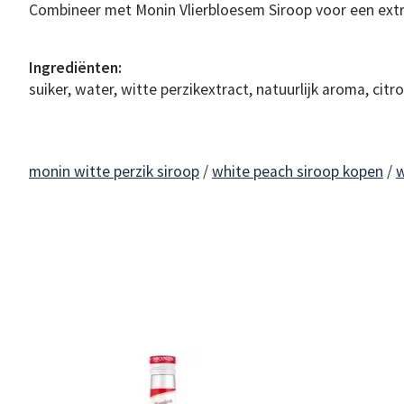
Combineer met Monin Vlierbloesem Siroop voor een extra
Ingrediënten:
suiker, water, witte perzikextract, natuurlijk aroma, cit
monin witte perzik siroop
/
white peach siroop kopen
/
w
Items van productcarrousel