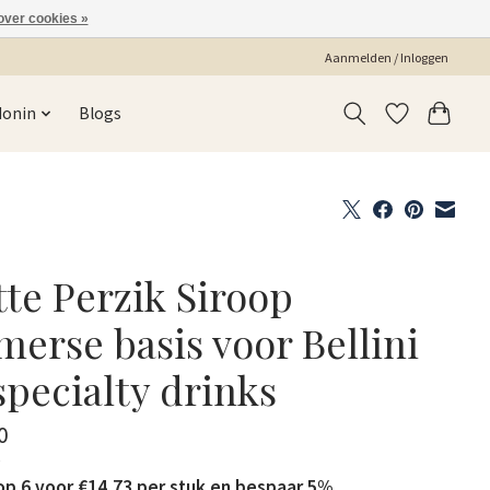
over cookies »
Aanmelden / Inloggen
Monin
Blogs
tte Perzik Siroop
erse basis voor Bellini
specialty drinks
0
w
p 6 voor €14,73 per stuk en bespaar 5%