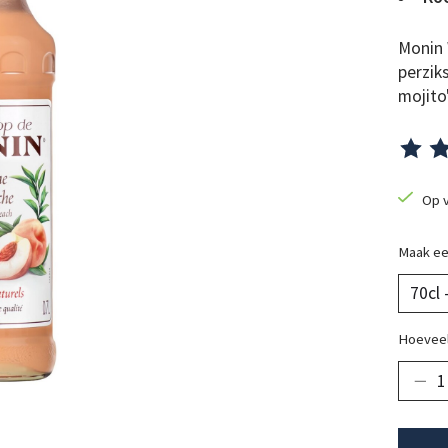
Monin 
perzik
mojito
De beo
Op 
Maak ee
Hoeveel