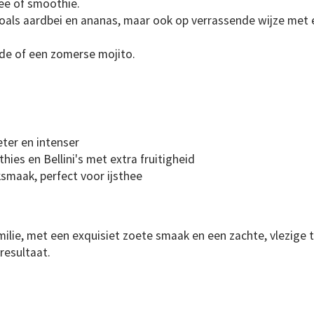
hee of smoothie.
s aardbei en ananas, maar ook op verrassende wijze met exo
nade of een zomerse mojito.
eter en intenser
ies en Bellini's met extra fruitigheid
maak, perfect voor ijsthee
amilie, met een exquisiet zoete smaak en een zachte, vlezige
resultaat.