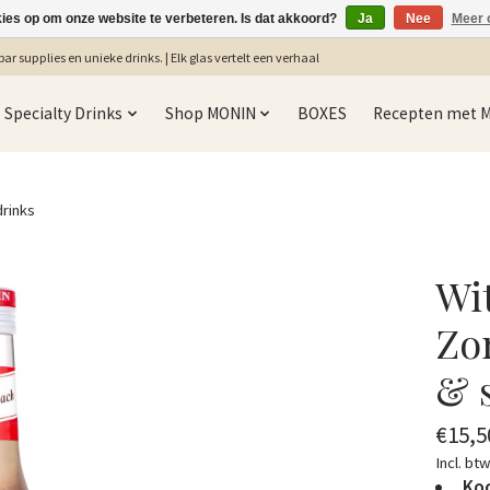
kies op om onze website te verbeteren. Is dat akkoord?
Ja
Nee
Meer 
ar supplies en unieke drinks. | Elk glas vertelt een verhaal
Specialty Drinks
Shop MONIN
BOXES
Recepten met 
drinks
Wi
Zom
& 
€15,5
Incl. bt
Koo