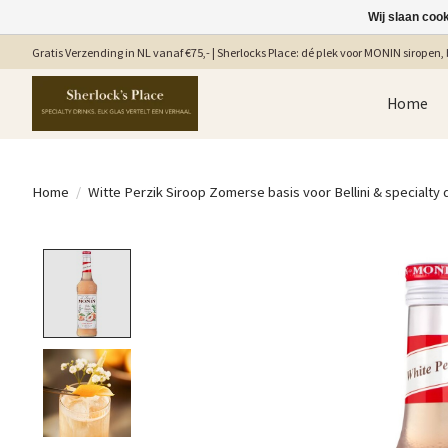
Wij slaan coo
Gratis Verzending in NL vanaf €75,- | Sherlocks Place: dé plek voor MONIN siropen, b
Home
Home
/
Witte Perzik Siroop Zomerse basis voor Bellini & specialty 
Product image slideshow Items