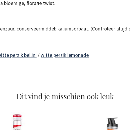
 bloemige, florале twist.
roenzuur, conserveermiddel: kaliumsorbaat. (Controleer altijd d
itte perzik bellini
/
witte perzik lemonade
Dit vind je misschien ook leuk