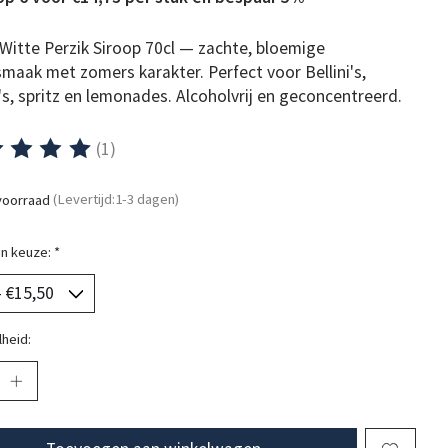
Witte Perzik Siroop 70cl — zachte, bloemige
smaak met zomers karakter. Perfect voor Bellini's,
's, spritz en lemonades. Alcoholvrij en geconcentreerd.
(1)
ordeling van dit product is
5
van de 5
voorraad
(Levertijd:1-3 dagen)
n keuze:
*
heid: