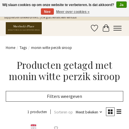
Wij slaan cookies op om onze website te verbeteren. Is dat akkoord?
Ja
Nee
Meer over cookies »
Gratis Verzending in NL vanaf €75,- | Sherlocks Place: dé plek voor MONIN siropen, bar
supplies en unieke drinks. | Elk glas vertelt een verhaal
Verlanglijst
Winkelwag
Home
/
Tags
/
monin witte perzik siroop
Producten getagd met
monin witte perzik siroop
Filters weergeven
1 producten
Sorteren op
Meest bekeken