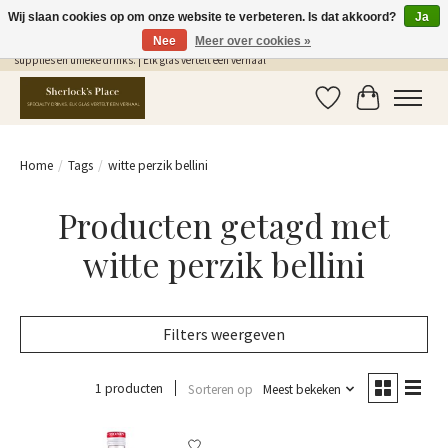
Wij slaan cookies op om onze website te verbeteren. Is dat akkoord?
Ja
Nee
Meer over cookies »
Gratis Verzending in NL vanaf €75,- | Sherlocks Place: dé plek voor MONIN siropen, bar
supplies en unieke drinks. | Elk glas vertelt een verhaal
Verlanglijst
Winkelwag
Home
/
Tags
/
witte perzik bellini
Producten getagd met
witte perzik bellini
Filters weergeven
1 producten
Sorteren op
Meest bekeken