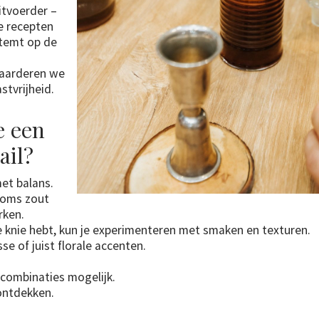
itvoerder –
e recepten
stemt op de
waarderen we
stvrijheid.
e een
ail?
met balans.
 soms zout
rken.
e knie hebt, kun je experimenteren met smaken en texturen.
sse of juist florale accenten.
l combinaties mogelijk.
ontdekken.