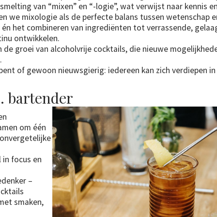
smelting van “mixen” en “-logie”, wat verwijst naar kennis 
zien we mixologie als de perfecte balans tussen wetenschap en
 én het combineren van ingrediënten tot verrassende, gelaag
ntinu ontwikkelen.
 de groei van alcoholvrije cocktails, die nieuwe mogelijkhe
.
 bent of gewoon nieuwsgierig: iedereen kan zich verdiepen in
. bartender
en
 samen om één
 onvergetelijke
l in focus en
edenker –
cktails
 met smaken,
s.