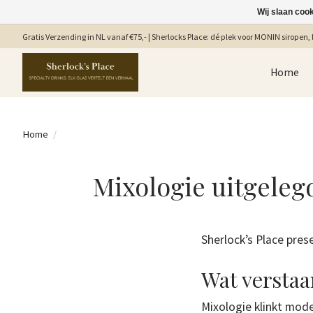
Wij slaan coo
Gratis Verzending in NL vanaf €75,- | Sherlocks Place: dé plek voor MONIN siropen, b
Home
Home
/
Mixologie uitgelegd
Sherlock’s Place pres
Wat verstaa
Mixologie klinkt mod