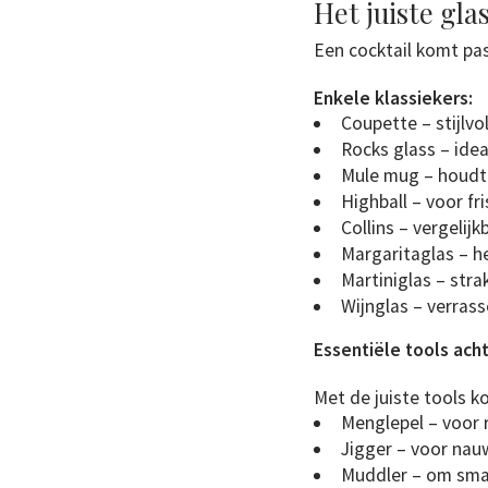
Het juiste gla
Een cocktail komt pas 
Enkele klassiekers:
Coupette – stijlvo
Rocks glass – idea
Mule mug – houdt j
Highball – voor fr
Collins – vergelij
Margaritaglas – he
Martiniglas – strak
Wijnglas – verrass
Essentiële tools ach
Met de juiste tools ko
Menglepel – voor 
Jigger – voor na
Muddler – om smake