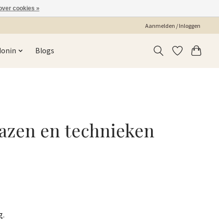
over cookies »
Aanmelden / Inloggen
Monin
Blogs
glazen en technieken
g.