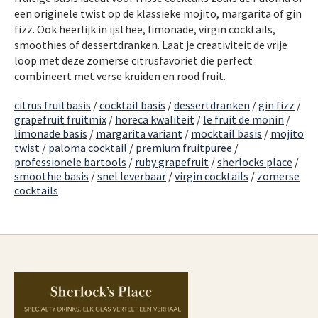
een originele twist op de klassieke mojito, margarita of gin
fizz. Ook heerlijk in ijsthee, limonade, virgin cocktails,
smoothies of dessertdranken. Laat je creativiteit de vrije
loop met deze zomerse citrusfavoriet die perfect
combineert met verse kruiden en rood fruit.
citrus fruitbasis
/
cocktail basis
/
dessertdranken
/
gin fizz
/
grapefruit fruitmix
/
horeca kwaliteit
/
le fruit de monin
/
limonade basis
/
margarita variant
/
mocktail basis
/
mojito
twist
/
paloma cocktail
/
premium fruitpuree
/
professionele bartools
/
ruby grapefruit
/
sherlocks place
/
smoothie basis
/
snel leverbaar
/
virgin cocktails
/
zomerse
cocktails