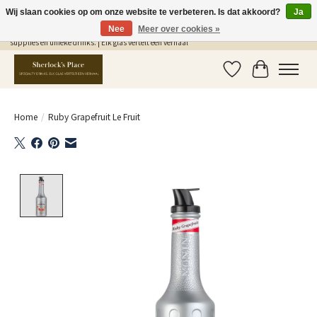
Wij slaan cookies op om onze website te verbeteren. Is dat akkoord?
Ja
Nee
Meer over cookies »
Gratis Verzending in NL vanaf €75,- | Sherlocks Place: dé plek voor MONIN siropen, bar
supplies en unieke drinks. | Elk glas vertelt een verhaal
Verlanglijst
Winkelwag
Home
/
Ruby Grapefruit Le Fruit
Product image slideshow Items