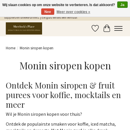
Wij slaan cookies op om onze website te verbeteren. Is dat akkoord?
Ja
Nee
Meer over cookies »
Gratis Verzending in NL vanaf €75,- | Sherlocks Place: dé plek voor MONIN siropen, bar
supplies en unieke drinks. | Elk glas vertelt een verhaal
Verlanglijst
Winkelwag
Home
/
Monin siropen kopen
Monin siropen kopen
Ontdek Monin siropen & fruit
purees voor koffie, mocktails en
meer
Wil je Monin siropen kopen voor thuis?
Ontdek de populairste smaken voor koffie, iced matcha,