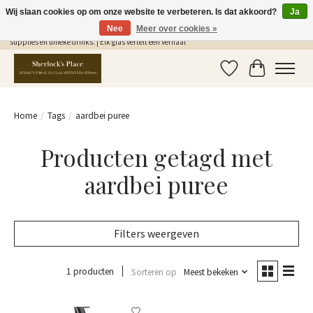
Wij slaan cookies op om onze website te verbeteren. Is dat akkoord?
Ja
Nee
Meer over cookies »
Gratis Verzending in NL vanaf €75,- | Sherlocks Place: dé plek voor MONIN siropen, bar
supplies en unieke drinks. | Elk glas vertelt een verhaal
Verlanglijst
Winkelwag
Home
/
Tags
/
aardbei puree
Producten getagd met
aardbei puree
Filters weergeven
1 producten
Sorteren op
Meest bekeken