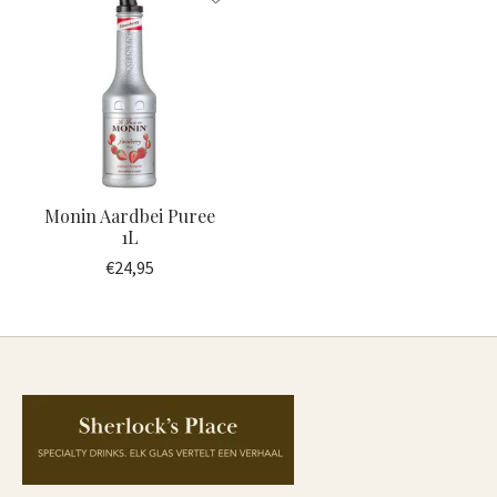
Monin Aardbei Puree
1L
€24,95