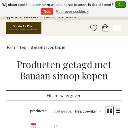
Wij slaan cookies op om onze website te verbeteren. Is dat akkoord?
Ja
Nee
Meer over cookies »
Gratis Verzending in NL vanaf €75,- | Sherlocks Place: dé plek voor MONIN siropen, bar
supplies en unieke drinks. | Elk glas vertelt een verhaal
Verlanglijst
Winkelwag
Home
/
Tags
/
Banaan siroop kopen
Producten getagd met
Banaan siroop kopen
Filters weergeven
1 producten
Sorteren op
Meest bekeken