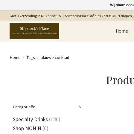
Wij slaan coo
Gratis Verzending in NL vanaf €75,- | Sherlocks Place: dé plek voor MONIN siropen, b
Home
Home
/
Tags
/
blauwe cocktail
Produ
Categorieën
Specialty Drinks
(140)
Shop MONIN
(0)