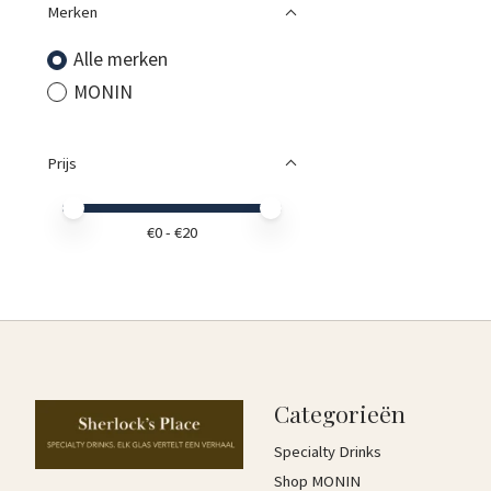
Merken
Alle merken
MONIN
Prijs
Minimale prijswaarde
Price maximum value
€
0
- €
20
Categorieën
Specialty Drinks
Shop MONIN