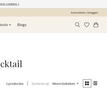
over cookies »
Aanmelden / Inloggen
Monin
Blogs
cktail
Sorteren op
Meest bekeken
1 producten