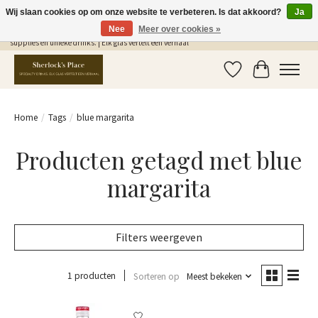
Wij slaan cookies op om onze website te verbeteren. Is dat akkoord?
Ja
Nee
Meer over cookies »
Gratis Verzending in NL vanaf €75,- | Sherlocks Place: dé plek voor MONIN siropen, bar
supplies en unieke drinks. | Elk glas vertelt een verhaal
Verlanglijst
Winkelwag
Home
/
Tags
/
blue margarita
Producten getagd met blue
margarita
Filters weergeven
1 producten
Sorteren op
Meest bekeken