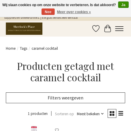
Wij slaan cookies op om onze website te verbeteren. Is dat akkoord?
Ja
Nee
Meer over cookies »
Gratis Verzending in NL vanaf €75,- | Sherlocks Place: dé plek voor MONIN siropen, bar
supplies en unieke drinks. | Elk glas vertelt een verhaal
Verlanglijst
Winkelwag
Home
/
Tags
/
caramel cocktail
Producten getagd met
caramel cocktail
Filters weergeven
1 producten
Sorteren op
Meest bekeken