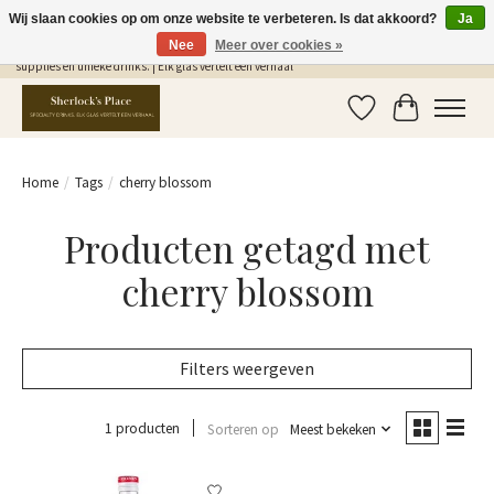
Wij slaan cookies op om onze website te verbeteren. Is dat akkoord?
Ja
Nee
Meer over cookies »
Gratis Verzending in NL vanaf €75,- | Sherlocks Place: dé plek voor MONIN siropen, bar
supplies en unieke drinks. | Elk glas vertelt een verhaal
Verlanglijst
Winkelwag
Home
/
Tags
/
cherry blossom
Producten getagd met
cherry blossom
Filters weergeven
1 producten
Sorteren op
Meest bekeken