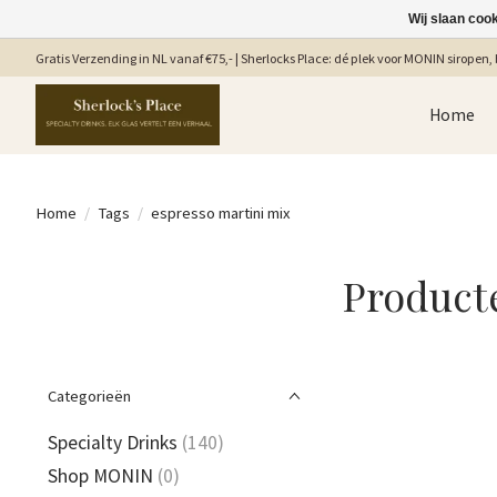
Wij slaan coo
Gratis Verzending in NL vanaf €75,- | Sherlocks Place: dé plek voor MONIN siropen, b
Home
Home
/
Tags
/
espresso martini mix
Product
Categorieën
Specialty Drinks
(140)
Shop MONIN
(0)