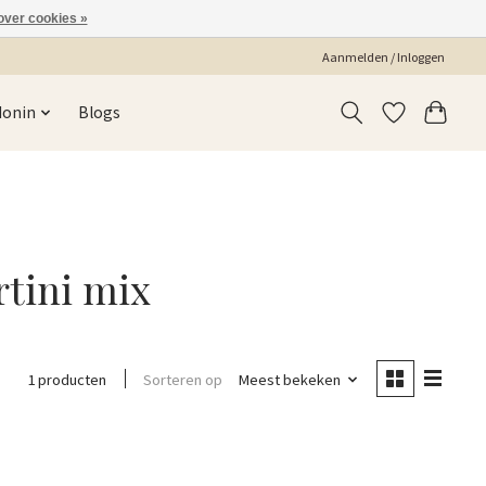
over cookies »
Aanmelden / Inloggen
Monin
Blogs
tini mix
Sorteren op
Meest bekeken
1 producten