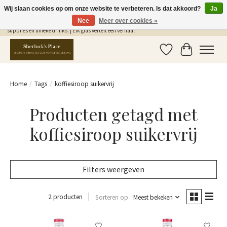
Wij slaan cookies op om onze website te verbeteren. Is dat akkoord?
Ja
Nee
Meer over cookies »
Gratis Verzending in NL vanaf €75,- | Sherlocks Place: dé plek voor MONIN siropen, bar
supplies en unieke drinks. | Elk glas vertelt een verhaal
Verlanglijst
Winkelwag
Home
/
Tags
/
koffiesiroop suikervrij
Producten getagd met
koffiesiroop suikervrij
Filters weergeven
2 producten
Sorteren op
Meest bekeken