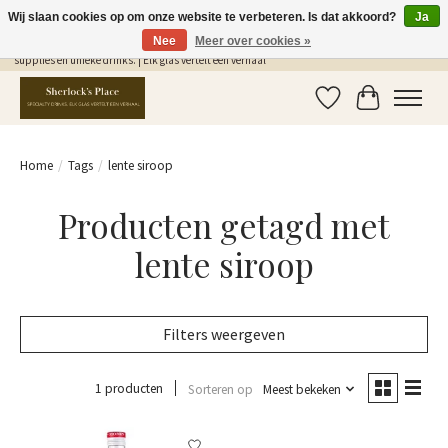
Wij slaan cookies op om onze website te verbeteren. Is dat akkoord?
Ja
Nee
Meer over cookies »
Gratis Verzending in NL vanaf €75,- | Sherlocks Place: dé plek voor MONIN siropen, bar
supplies en unieke drinks. | Elk glas vertelt een verhaal
Verlanglijst
Winkelwag
Home
/
Tags
/
lente siroop
Producten getagd met
lente siroop
Filters weergeven
1 producten
Sorteren op
Meest bekeken