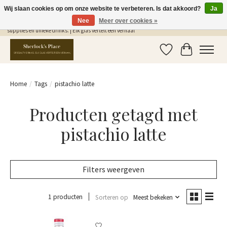
Wij slaan cookies op om onze website te verbeteren. Is dat akkoord?
Ja
Nee
Meer over cookies »
Gratis Verzending in NL vanaf €75,- | Sherlocks Place: dé plek voor MONIN siropen, bar
supplies en unieke drinks. | Elk glas vertelt een verhaal
Verlanglijst
Winkelwag
Home
/
Tags
/
pistachio latte
Producten getagd met
pistachio latte
Filters weergeven
1 producten
Sorteren op
Meest bekeken