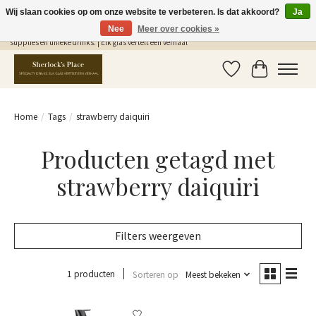
Wij slaan cookies op om onze website te verbeteren. Is dat akkoord?
Ja
Nee
Meer over cookies »
Gratis Verzending in NL vanaf €75,- | Sherlocks Place: dé plek voor MONIN siropen, bar
supplies en unieke drinks. | Elk glas vertelt een verhaal
Verlanglijst
Winkelwag
Home
/
Tags
/
strawberry daiquiri
Producten getagd met
strawberry daiquiri
Filters weergeven
1 producten
Sorteren op
Meest bekeken