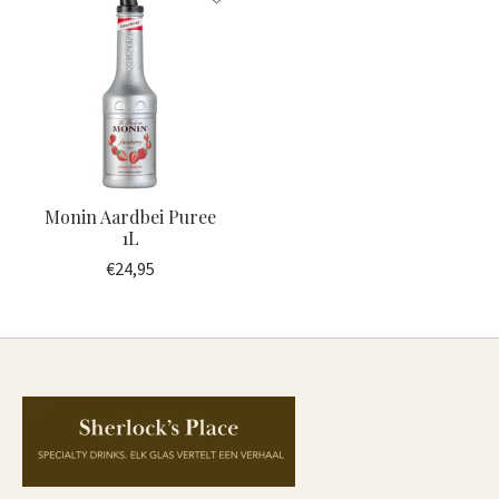
Monin Aardbei Puree
1L
€24,95