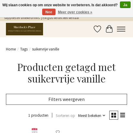
Wij slaan cookies op om onze website te verbeteren. Is dat akkoord?
Ja
Nee
Meer over cookies »
Gratis Verzending in NL vanaf €75,- | Sherlocks Place: dé plek voor MONIN siropen, bar
supplies en unieke drinks. | Elk glas vertelt een verhaal
Verlanglijst
Winkelwag
Home
/
Tags
/
suikervrije vanille
Producten getagd met
suikervrije vanille
Filters weergeven
1 producten
Sorteren op
Meest bekeken