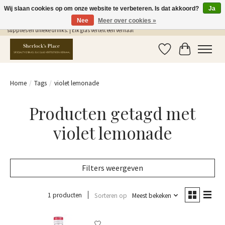
Wij slaan cookies op om onze website te verbeteren. Is dat akkoord?
Ja
Nee
Meer over cookies »
Gratis Verzending in NL vanaf €75,- | Sherlocks Place: dé plek voor MONIN siropen, bar
supplies en unieke drinks. | Elk glas vertelt een verhaal
Verlanglijst
Winkelwag
Home
/
Tags
/
violet lemonade
Producten getagd met
violet lemonade
Filters weergeven
1 producten
Sorteren op
Meest bekeken