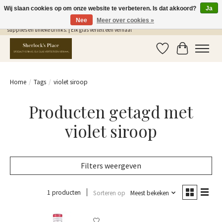
Wij slaan cookies op om onze website te verbeteren. Is dat akkoord?
Ja
Nee
Meer over cookies »
Gratis Verzending in NL vanaf €75,- | Sherlocks Place: dé plek voor MONIN siropen, bar
supplies en unieke drinks. | Elk glas vertelt een verhaal
Verlanglijst
Winkelwag
Home
/
Tags
/
violet siroop
Producten getagd met
violet siroop
Filters weergeven
1 producten
Sorteren op
Meest bekeken