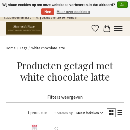
Wij slaan cookies op om onze website te verbeteren. Is dat akkoord?
Ja
Nee
Meer over cookies »
Gratis Verzending in NL vanaf €75,- | Sherlocks Place: dé plek voor MONIN siropen, bar
supplies en unieke drinks. | Elk glas vertelt een verhaal
Verlanglijst
Winkelwag
Home
/
Tags
/
white chocolate latte
Producten getagd met
white chocolate latte
Filters weergeven
1 producten
Sorteren op
Meest bekeken