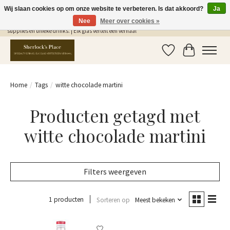
Wij slaan cookies op om onze website te verbeteren. Is dat akkoord?
Ja
Nee
Meer over cookies »
Gratis Verzending in NL vanaf €75,- | Sherlocks Place: dé plek voor MONIN siropen, bar
supplies en unieke drinks. | Elk glas vertelt een verhaal
Verlanglijst
Winkelwag
Home
/
Tags
/
witte chocolade martini
Producten getagd met
witte chocolade martini
Filters weergeven
1 producten
Sorteren op
Meest bekeken