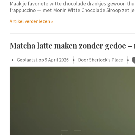
Maak je favoriete witte chocolade drankjes gewoon thui
frappuccino — met Monin Witte Chocolade Siroop zet je 
Artikel verder lezen »
Matcha latte maken zonder gedoe –
Geplaatst op
9 April 2026
Door Sherlock's Place