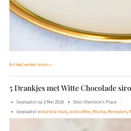
Artikel verder lezen »
5 Drankjes met Witte Chocolade sir
Geplaatst op
2 Mei 2026
Door Sherlock's Place
Geplaatst in
barista thuis
,
iced coffee
,
Mocha
,
Recepten
,