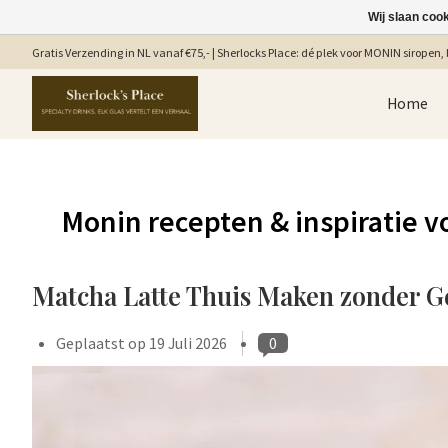
Wij slaan coo
Gratis Verzending in NL vanaf €75,- | Sherlocks Place: dé plek voor MONIN siropen, b
Home
Monin recepten & inspiratie vo
Matcha Latte Thuis Maken zonder 
Geplaatst op
19 Juli 2026
0