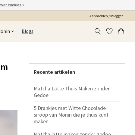
over cookies »
Aanmelden / Inloggen
Monin
Blogs
dam
Recente artikelen
Matcha Latte Thuis Maken zonder
Gedoe
5 Drankjes met Witte Chocolade
siroop van Monin die je thuis kunt
maken
Matcha latte maken zonder gedoe –