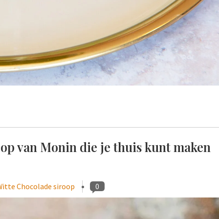
oop van Monin die je thuis kunt maken
Witte Chocolade siroop
0