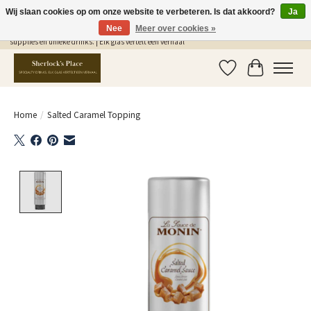
Wij slaan cookies op om onze website te verbeteren. Is dat akkoord?
Ja
Nee
Meer over cookies »
Gratis Verzending in NL vanaf €75,- | Sherlocks Place: dé plek voor MONIN siropen, bar
supplies en unieke drinks. | Elk glas vertelt een verhaal
Verlanglijst
Winkelwag
Home
/
Salted Caramel Topping
Product image slideshow Items