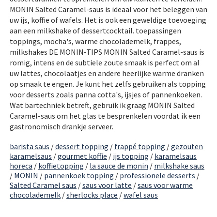
MONIN Salted Caramel-saus is ideaal voor het beleggen van
uw ijs, koffie of wafels. Het is ook een geweldige toevoeging
aan een milkshake of dessertcocktail. toepassingen
toppings, mocha's, warme chocolademelk, frappes,
milkshakes DE MONIN-TIPS MONIN Salted Caramel-saus is
romig, intens en de subtiele zoute smaak is perfect om al
uw lattes, chocolaatjes en andere heerlijke warme dranken
op smaak te engen. Je kunt het zelfs gebruiken als topping
voor desserts zoals panna cotta's, ijsjes of pannenkoeken.
Wat bartechniek betreft, gebruik ik graag MONIN Salted
Caramel-saus om het glas te besprenkelen voordat ik een
gastronomisch drankje serveer.
barista saus
/
dessert topping
/
frappé topping
/
gezouten
karamelsaus
/
gourmet koffie
/
ijs topping
/
karamelsaus
horeca
/
koffietopping
/
la sauce de monin
/
milkshake saus
/
MONIN
/
pannenkoek topping
/
professionele desserts
/
Salted Caramel saus
/
saus voor latte
/
saus voor warme
chocolademelk
/
sherlocks place
/
wafel saus