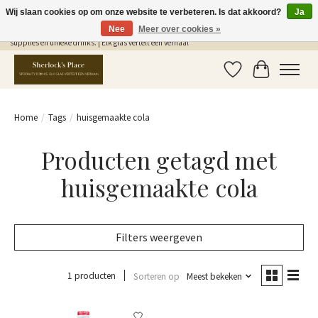
Wij slaan cookies op om onze website te verbeteren. Is dat akkoord?
Ja
Nee
Meer over cookies »
Gratis Verzending in NL vanaf €75,- | Sherlocks Place: dé plek voor MONIN siropen, bar
supplies en unieke drinks. | Elk glas vertelt een verhaal
Verlanglijst
Winkelwag
Home
/
Tags
/
huisgemaakte cola
Producten getagd met
huisgemaakte cola
Filters weergeven
1 producten
Sorteren op
Meest bekeken