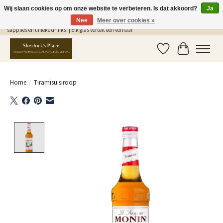
Wij slaan cookies op om onze website te verbeteren. Is dat akkoord?
Ja
Nee
Meer over cookies »
Gratis Verzending in NL vanaf €75,- | Sherlocks Place: dé plek voor MONIN siropen, bar
supplies en unieke drinks. | Elk glas vertelt een verhaal
Verlanglijst
Winkelwag
Home
/
Tiramisu siroop
Product image slideshow Items