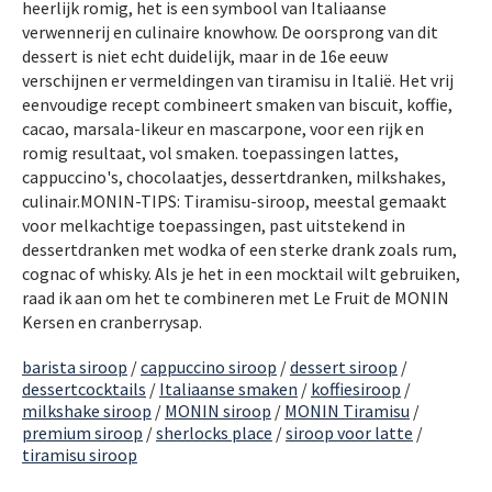
heerlijk romig, het is een symbool van Italiaanse
verwennerij en culinaire knowhow. De oorsprong van dit
dessert is niet echt duidelijk, maar in de 16e eeuw
verschijnen er vermeldingen van tiramisu in Italië. Het vrij
eenvoudige recept combineert smaken van biscuit, koffie,
cacao, marsala-likeur en mascarpone, voor een rijk en
romig resultaat, vol smaken. toepassingen lattes,
cappuccino's, chocolaatjes, dessertdranken, milkshakes,
culinair.MONIN-TIPS: Tiramisu-siroop, meestal gemaakt
voor melkachtige toepassingen, past uitstekend in
dessertdranken met wodka of een sterke drank zoals rum,
cognac of whisky. Als je het in een mocktail wilt gebruiken,
raad ik aan om het te combineren met Le Fruit de MONIN
Kersen en cranberrysap.
barista siroop
/
cappuccino siroop
/
dessert siroop
/
dessertcocktails
/
Italiaanse smaken
/
koffiesiroop
/
milkshake siroop
/
MONIN siroop
/
MONIN Tiramisu
/
premium siroop
/
sherlocks place
/
siroop voor latte
/
tiramisu siroop