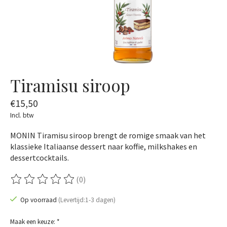
Tiramisu siroop
€15,50
Incl. btw
MONIN Tiramisu siroop brengt de romige smaak van het
klassieke Italiaanse dessert naar koffie, milkshakes en
dessertcocktails.
(0)
De beoordeling van dit product is
0
van de 5
Op voorraad
(Levertijd:1-3 dagen)
Maak een keuze:
*