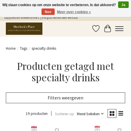
Wij slaan cookies op om onze website te verbeteren. Is dat akkoord?
Ja
Nee
Meer over cookies »
Gratis Verzending in NL vanaf €75,- | Sherlocks Place: dé plek voor MONIN siropen, bar
supplies en unieke drinks. | Elk glas vertelt een verhaal
Verlanglijst
Winkelwag
Home
/
Tags
/
specialty drinks
Producten getagd met
specialty drinks
Filters weergeven
19 producten
Sorteren op
Meest bekeken