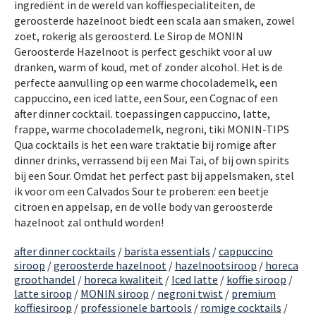
ingrediënt in de wereld van koffiespecialiteiten, de
geroosterde hazelnoot biedt een scala aan smaken, zowel
zoet, rokerig als geroosterd. Le Sirop de MONIN
Geroosterde Hazelnoot is perfect geschikt voor al uw
dranken, warm of koud, met of zonder alcohol. Het is de
perfecte aanvulling op een warme chocolademelk, een
cappuccino, een iced latte, een Sour, een Cognac of een
after dinner cocktail. toepassingen cappuccino, latte,
frappe, warme chocolademelk, negroni, tiki MONIN-TIPS
Qua cocktails is het een ware traktatie bij romige after
dinner drinks, verrassend bij een Mai Tai, of bij own spirits
bij een Sour. Omdat het perfect past bij appelsmaken, stel
ik voor om een ​​Calvados Sour te proberen: een beetje
citroen en appelsap, en de volle body van geroosterde
hazelnoot zal onthuld worden!
after dinner cocktails
/
barista essentials
/
cappuccino
siroop
/
geroosterde hazelnoot
/
hazelnootsiroop
/
horeca
groothandel
/
horeca kwaliteit
/
Iced latte
/
koffie siroop
/
latte siroop
/
MONIN siroop
/
negroni twist
/
premium
koffiesiroop
/
professionele bartools
/
romige cocktails
/