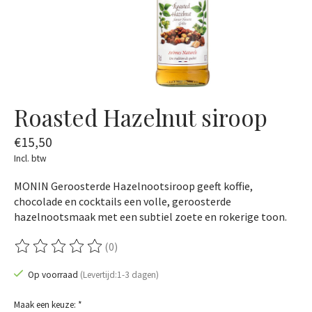
Roasted Hazelnut siroop
€15,50
Incl. btw
MONIN Geroosterde Hazelnootsiroop geeft koffie,
chocolade en cocktails een volle, geroosterde
hazelnootsmaak met een subtiel zoete en rokerige toon.
(0)
De beoordeling van dit product is
0
van de 5
Op voorraad
(Levertijd:1-3 dagen)
Maak een keuze:
*