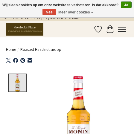
Wij slaan cookies op om onze website te verbeteren. Is dat akkoord?
Ja
Nee
Meer over cookies »
Gratis Verzending in NL vanaf €75,- | Sherlocks Place: dé plek voor MONIN siropen, bar
supplies en unieke drinks. | Elk glas vertelt een verhaal
Verlanglijst
Winkelwag
Home
/
Roasted Hazelnut siroop
Product image slideshow Items