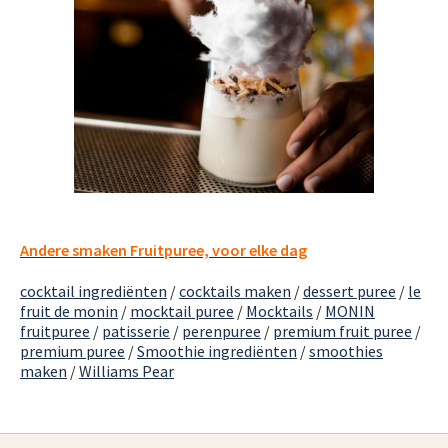
Andere smaken Fruitpuree, voor elke dag
cocktail ingrediënten
/
cocktails maken
/
dessert puree
/
le
fruit de monin
/
mocktail puree
/
Mocktails
/
MONIN
fruitpuree
/
patisserie
/
perenpuree
/
premium fruit puree
/
premium puree
/
Smoothie ingrediënten
/
smoothies
maken
/
Williams Pear