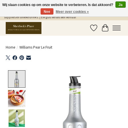
Wij slaan cookies op om onze website te verbeteren. Is dat akkoord?
Ja
Nee
Meer over cookies »
Gratis Verzending in NL vanaf €75,- | Sherlocks Place: dé plek voor MONIN siropen, bar
supplies en unieke drinks. | Elk glas vertelt een verhaal
Verlanglijst
Winkelwag
Home
/
Williams Pear Le Fruit
Product image slideshow Items